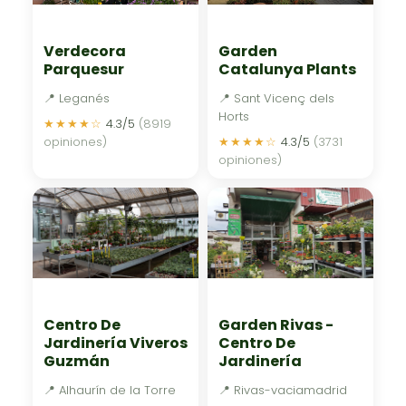
Verdecora
Garden
Parquesur
Catalunya Plants
📍 Leganés
📍 Sant Vicenç dels
Horts
★★★★☆
4.3/5
(8919
opiniones)
★★★★☆
4.3/5
(3731
opiniones)
Centro De
Garden Rivas -
Jardinería Viveros
Centro De
Guzmán
Jardinería
📍 Alhaurín de la Torre
📍 Rivas-vaciamadrid