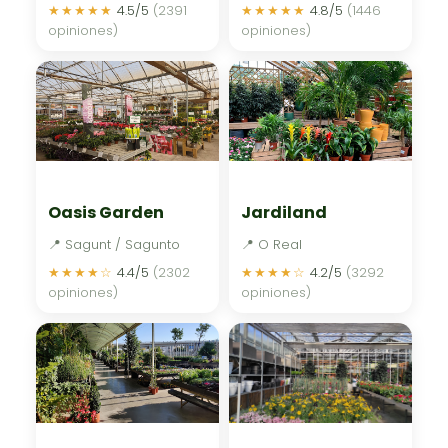
★★★★★
4.5/5
(2391
★★★★★
4.8/5
(1446
opiniones)
opiniones)
Oasis Garden
Jardiland
📍 Sagunt / Sagunto
📍 O Real
★★★★☆
4.4/5
(2302
★★★★☆
4.2/5
(3292
opiniones)
opiniones)