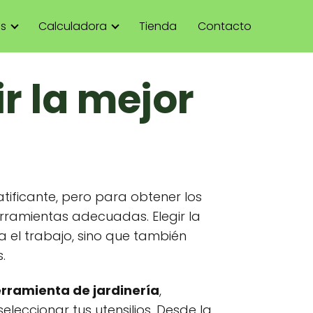
as
Calculadora
Tienda
Contacto
r la mejor
atificante, pero para obtener los
erramientas adecuadas. Elegir la
ta el trabajo, sino que también
.
erramienta de jardinería
,
eleccionar tus utensilios. Desde la