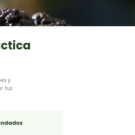
áctica
es y
r tus
endados