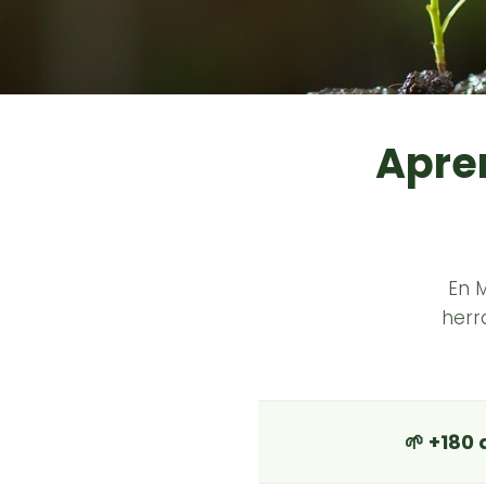
Apren
En 
herr
🌱 +180 