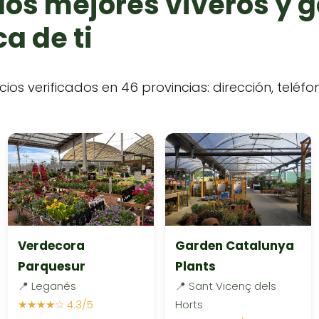
los mejores viveros y 
a de ti
cios verificados en 46 provincias: dirección, teléf
Verdecora
Garden Catalunya
Parquesur
Plants
📍 Leganés
📍 Sant Vicenç dels
★★★★☆ 4.3/5
Horts