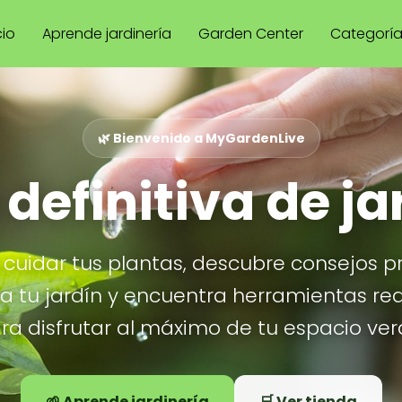
cio
Aprende jardinería
Garden Center
Categorí
🌿 Bienvenido a MyGardenLive
 definitiva de ja
cuidar tus plantas, descubre consejos p
ra tu jardín y encuentra herramientas re
ra disfrutar al máximo de tu espacio ver
🌱 Aprende jardinería
🛒 Ver tienda