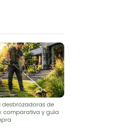
s desbrozadoras de
a: comparativa y guía
mpra