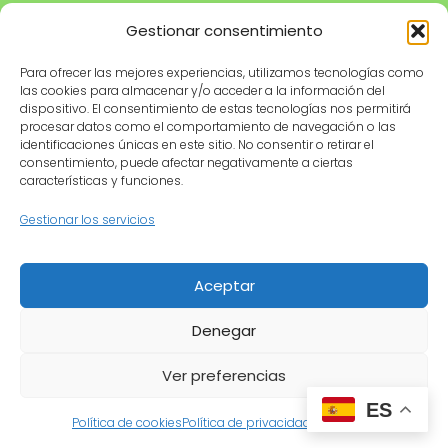
Riego correcto
Gestionar consentimiento
Poda
Para ofrecer las mejores experiencias, utilizamos tecnologías como
las cookies para almacenar y/o acceder a la información del
Tienda
Información legal
dispositivo. El consentimiento de estas tecnologías nos permitirá
procesar datos como el comportamiento de navegación o las
Productos
Aviso legal
identificaciones únicas en este sitio. No consentir o retirar el
recomendados
Política de privacidad
consentimiento, puede afectar negativamente a ciertas
características y funciones.
Herramientas de
Política de cookies
jardinería
Condiciones de uso
Gestionar los servicios
Maceteros
Contacto
Riego
Aceptar
Denegar
© 2026 MyGardenLive · Cultivando pasión por la
jardinería 🌿
Ver preferencias
ES
Política de cookies
Política de privacidad
Aviso legal