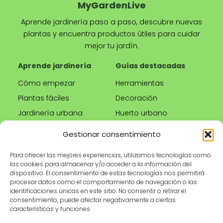
MyGardenLive
Aprende jardinería paso a paso, descubre nuevas
plantas y encuentra productos útiles para cuidar
mejor tu jardín.
Aprende jardinería
Guías destacadas
Cómo empezar
Herramientas
Plantas fáciles
Decoración
Jardinería urbana
Huerto urbano
Riego correcto
Gestionar consentimiento
Poda
Para ofrecer las mejores experiencias, utilizamos tecnologías como
las cookies para almacenar y/o acceder a la información del
Tienda
Información legal
dispositivo. El consentimiento de estas tecnologías nos permitirá
procesar datos como el comportamiento de navegación o las
Productos
Aviso legal
identificaciones únicas en este sitio. No consentir o retirar el
recomendados
Política de privacidad
consentimiento, puede afectar negativamente a ciertas
características y funciones.
Herramientas de
Política de cookies
jardinería