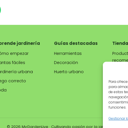
prende jardinería
Guías destacadas
Tiend
ómo empezar
Herramientas
Produc
recom
antas fáciles
Decoración
Herram
ardinería urbana
Huerto urbano
jardine
ego correcto
Para ofrece
Macete
para almace
oda
de estas t
Riego
navegación 
consentimie
funciones.
Gestionar l
© 2026 MyGardenLive · Cultivando pasión por la jardinería 🌿