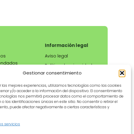
a
Información legal
tos
Aviso legal
endados
Política de privacidad
ientas de
Gestionar consentimiento
Política de cookies
ría
Condiciones de uso
r las mejores experiencias, utilizamos tecnologías como las cookies
ros
nar y/o acceder a la información del dispositivo. El consentimiento
Contacto
ecnologías nos permitirá procesar datos como el comportamiento de
o las identificaciones únicas en este sitio. No consentir o retirar el
nto, puede afectar negativamente a ciertas características y
os servicios