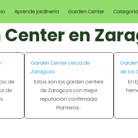
cio
Aprende jardinería
Garden Center
Categorí
 Center en Zar
e
Garden Center cerca de
Garden
Zaragoza
de los 
cio de
Estos son los garden centers
En E
yor de
de Zaragoza con mejor
hemo
s
reputación confirmada:
Planteros…