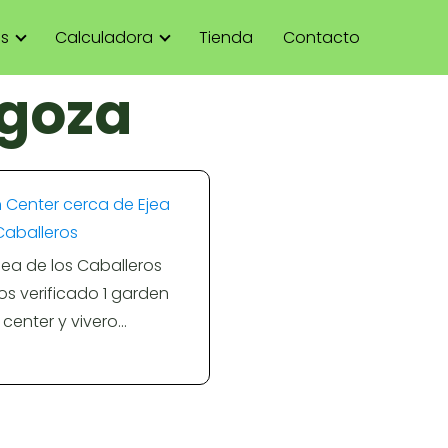
as
Calculadora
Tienda
Contacto
agoza
 Center cerca de Ejea
Caballeros
jea de los Caballeros
s verificado 1 garden
center y vivero…