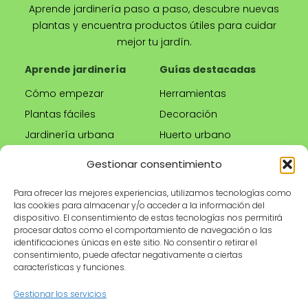
Aprende jardinería paso a paso, descubre nuevas
plantas y encuentra productos útiles para cuidar
mejor tu jardín.
Aprende jardinería
Guías destacadas
Cómo empezar
Herramientas
Plantas fáciles
Decoración
Jardinería urbana
Huerto urbano
Riego correcto
Gestionar consentimiento
Poda
Para ofrecer las mejores experiencias, utilizamos tecnologías como
las cookies para almacenar y/o acceder a la información del
Tienda
Información legal
dispositivo. El consentimiento de estas tecnologías nos permitirá
procesar datos como el comportamiento de navegación o las
Productos
Aviso legal
identificaciones únicas en este sitio. No consentir o retirar el
recomendados
Política de privacidad
consentimiento, puede afectar negativamente a ciertas
características y funciones.
Herramientas de
Política de cookies
jardinería
Condiciones de uso
Gestionar los servicios
Maceteros