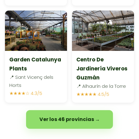
Garden Catalunya
Centro De
Plants
Jardinería Viveros
📍 Sant Vicenç dels
Guzmán
Horts
📍 Alhaurín de la Torre
★★★★☆ 4.3/5
★★★★★ 4.5/5
Ver los 46 provincias →