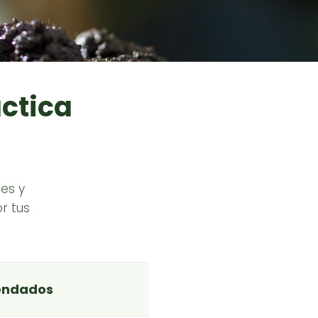
áctica
es y
r tus
endados