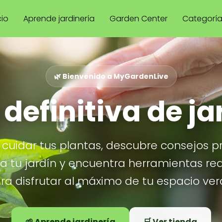
cio
Aprende jardinería
Garden Center
Categorí
🌿 Bienvenido a MyGardenLive
 definitiva de ja
cuidar tus plantas, descubre consejos p
ra tu jardín y encuentra herramientas re
ra disfrutar al máximo de tu espacio ver
🌱 Aprende jardinería
🛒 Ver tienda