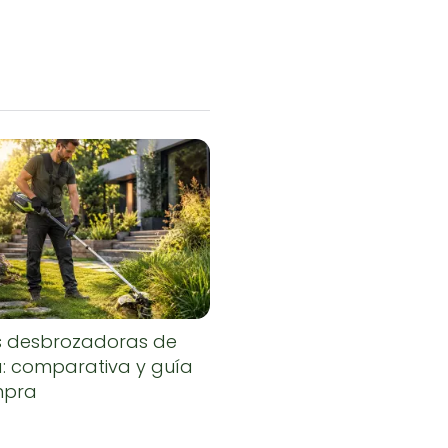
s desbrozadoras de
a: comparativa y guía
mpra