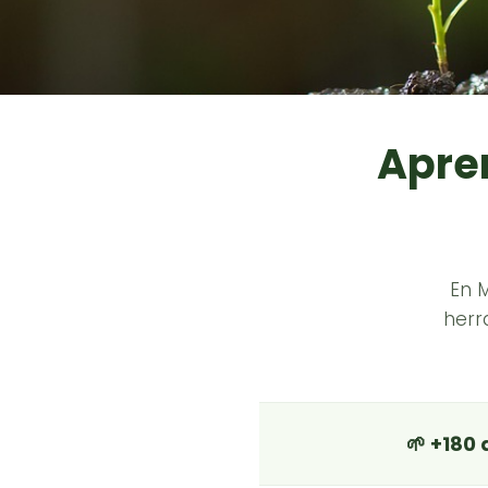
Apren
En 
herr
🌱 +180 