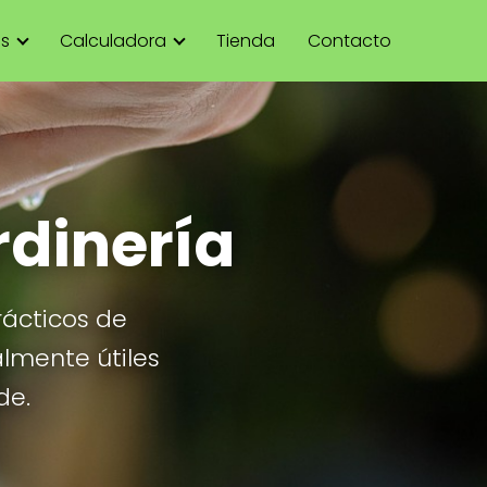
as
Calculadora
Tienda
Contacto
rdinería
rácticos de
almente útiles
de.