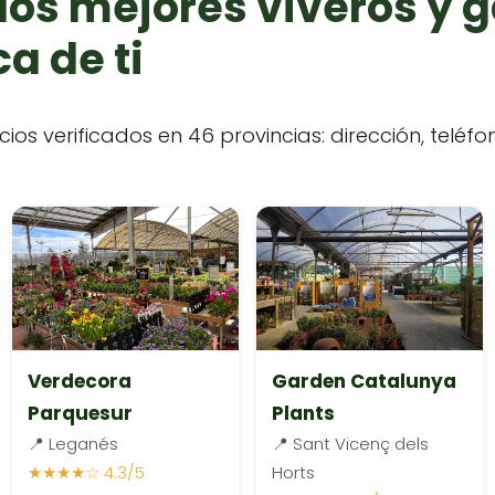
los mejores viveros y 
a de ti
cios verificados en 46 provincias: dirección, teléf
Verdecora
Garden Catalunya
Parquesur
Plants
📍 Leganés
📍 Sant Vicenç dels
★★★★☆ 4.3/5
Horts