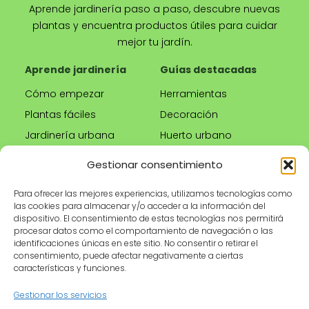
Aprende jardinería paso a paso, descubre nuevas
plantas y encuentra productos útiles para cuidar
mejor tu jardín.
Aprende jardinería
Guías destacadas
Cómo empezar
Herramientas
Plantas fáciles
Decoración
Jardinería urbana
Huerto urbano
Riego correcto
Gestionar consentimiento
Poda
Para ofrecer las mejores experiencias, utilizamos tecnologías como
las cookies para almacenar y/o acceder a la información del
Tienda
Información legal
dispositivo. El consentimiento de estas tecnologías nos permitirá
procesar datos como el comportamiento de navegación o las
Productos
Aviso legal
identificaciones únicas en este sitio. No consentir o retirar el
recomendados
Política de privacidad
consentimiento, puede afectar negativamente a ciertas
características y funciones.
Herramientas de
Política de cookies
jardinería
Condiciones de uso
Gestionar los servicios
Maceteros