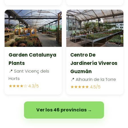
Garden Catalunya
Centro De
Plants
Jardinería Viveros
📍 Sant Vicenç dels
Guzmán
Horts
📍 Alhaurín de la Torre
★★★★☆ 4.3/5
★★★★★ 4.5/5
Ver los 46 provincias →