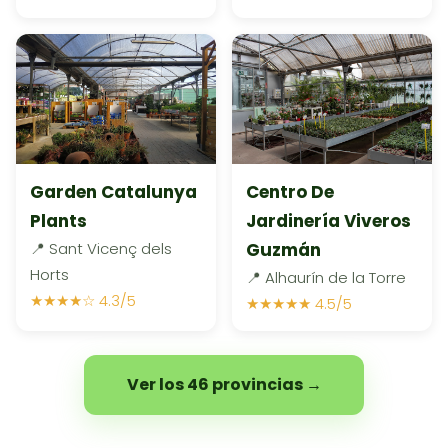
Garden Catalunya
Centro De
Plants
Jardinería Viveros
📍 Sant Vicenç dels
Guzmán
Horts
📍 Alhaurín de la Torre
★★★★☆ 4.3/5
★★★★★ 4.5/5
Ver los 46 provincias →