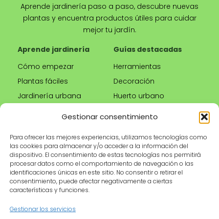
Aprende jardinería paso a paso, descubre nuevas
plantas y encuentra productos útiles para cuidar
mejor tu jardín.
Aprende jardinería
Guías destacadas
Cómo empezar
Herramientas
Plantas fáciles
Decoración
Jardinería urbana
Huerto urbano
Riego correcto
Gestionar consentimiento
Poda
Para ofrecer las mejores experiencias, utilizamos tecnologías como
las cookies para almacenar y/o acceder a la información del
Tienda
Información legal
dispositivo. El consentimiento de estas tecnologías nos permitirá
procesar datos como el comportamiento de navegación o las
Productos
Aviso legal
identificaciones únicas en este sitio. No consentir o retirar el
recomendados
Política de privacidad
consentimiento, puede afectar negativamente a ciertas
características y funciones.
Herramientas de
Política de cookies
jardinería
Condiciones de uso
Gestionar los servicios
Maceteros