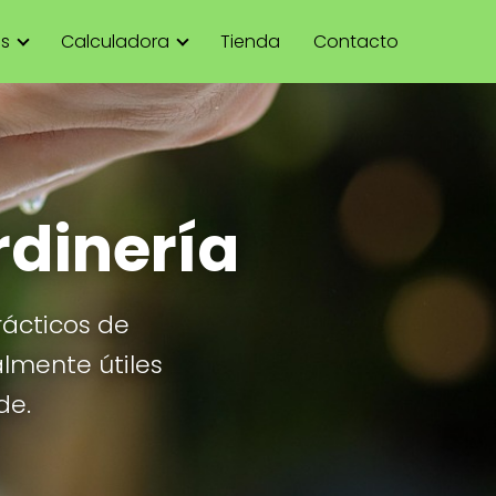
as
Calculadora
Tienda
Contacto
rdinería
rácticos de
almente útiles
de.