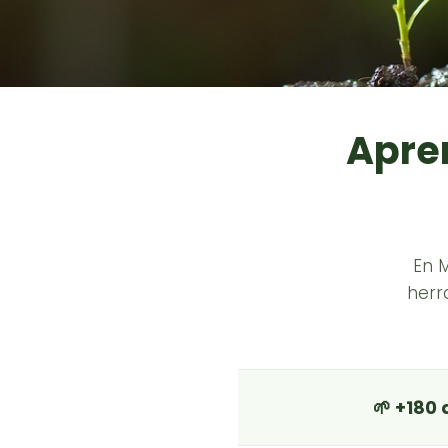
Apren
En 
herr
🌱 +180 