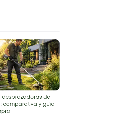
s desbrozadoras de
a: comparativa y guía
mpra