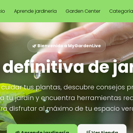
cio
Aprende jardinería
Garden Center
Categorí
🌿 Bienvenido a MyGardenLive
 definitiva de ja
cuidar tus plantas, descubre consejos p
ra tu jardín y encuentra herramientas re
ra disfrutar al máximo de tu espacio ver
🌱 Aprende jardinería
🛒 Ver tienda