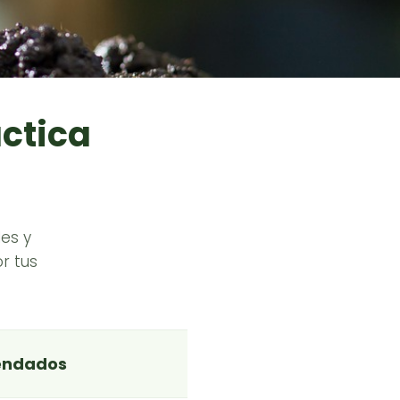
áctica
es y
r tus
endados