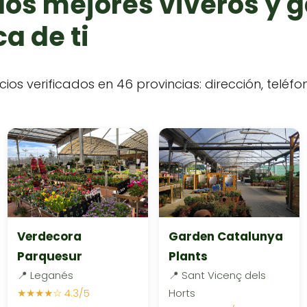
los mejores viveros y 
a de ti
cios verificados en 46 provincias: dirección, teléf
Verdecora
Garden Catalunya
Parquesur
Plants
📍 Leganés
📍 Sant Vicenç dels
★★★★☆ 4.3/5
Horts