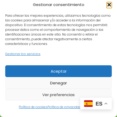
Gestionar consentimiento
Para ofrecer las mejores experiencias, utilizamos tecnologías como
las cookies para almacenar y/o acceder a la información del
dispositivo. El consentimiento de estas tecnologías nos permitirá
Mygardenlive
Plantas
procesar datos como el comportamiento de navegación o las
identificaciones únicas en este sitio. No consentir o retirar el
consentimiento, puede afectar negativamente a ciertas
características y funciones.
Gestionar los servicios
Aceptar
MyGardenLive
Denegar
Aprende jardinería paso a paso, descubre nuevas
Ver preferencias
plantas y encuentra productos útiles para cuidar
mejor tu jardín.
ES
Política de cookies
Política de privacidad
Aviso legal
Aprende jardinería
Guías destacadas