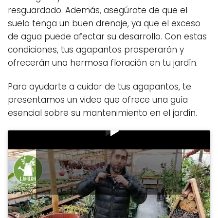
resguardado. Además, asegúrate de que el
suelo tenga un buen drenaje, ya que el exceso
de agua puede afectar su desarrollo. Con estas
condiciones, tus agapantos prosperarán y
ofrecerán una hermosa floración en tu jardín.
Haz clic en «Estoy de acuerdo» para
Política de cookies
Estoy de acuerdo
activar Youtube
Para ayudarte a cuidar de tus agapantos, te
presentamos un video que ofrece una guía
esencial sobre su mantenimiento en el jardín.