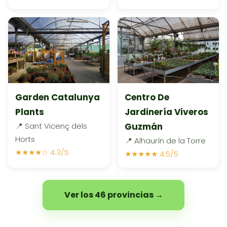
Garden Catalunya
Centro De
Plants
Jardinería Viveros
📍 Sant Vicenç dels
Guzmán
Horts
📍 Alhaurín de la Torre
★★★★☆ 4.3/5
★★★★★ 4.5/5
Ver los 46 provincias →