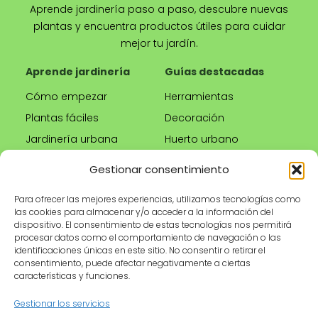
Aprende jardinería paso a paso, descubre nuevas
plantas y encuentra productos útiles para cuidar
mejor tu jardín.
Aprende jardinería
Guías destacadas
Cómo empezar
Herramientas
Plantas fáciles
Decoración
Jardinería urbana
Huerto urbano
Riego correcto
Gestionar consentimiento
Poda
Para ofrecer las mejores experiencias, utilizamos tecnologías como
las cookies para almacenar y/o acceder a la información del
Tienda
Información legal
dispositivo. El consentimiento de estas tecnologías nos permitirá
procesar datos como el comportamiento de navegación o las
Productos
Aviso legal
identificaciones únicas en este sitio. No consentir o retirar el
recomendados
Política de privacidad
consentimiento, puede afectar negativamente a ciertas
características y funciones.
Herramientas de
Política de cookies
jardinería
Condiciones de uso
Gestionar los servicios
Maceteros