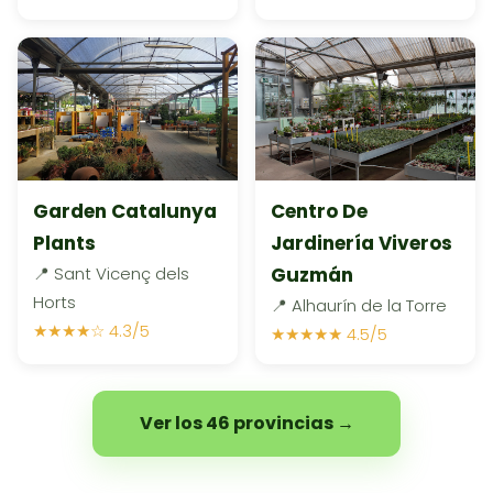
Garden Catalunya
Centro De
Plants
Jardinería Viveros
📍 Sant Vicenç dels
Guzmán
Horts
📍 Alhaurín de la Torre
★★★★☆ 4.3/5
★★★★★ 4.5/5
Ver los 46 provincias →