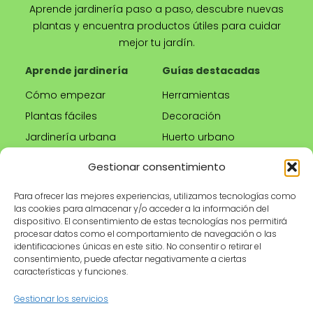
Aprende jardinería paso a paso, descubre nuevas
plantas y encuentra productos útiles para cuidar
mejor tu jardín.
Aprende jardinería
Guías destacadas
Cómo empezar
Herramientas
Plantas fáciles
Decoración
Jardinería urbana
Huerto urbano
Riego correcto
Gestionar consentimiento
Poda
Para ofrecer las mejores experiencias, utilizamos tecnologías como
las cookies para almacenar y/o acceder a la información del
Tienda
Información legal
dispositivo. El consentimiento de estas tecnologías nos permitirá
procesar datos como el comportamiento de navegación o las
Productos
Aviso legal
identificaciones únicas en este sitio. No consentir o retirar el
recomendados
Política de privacidad
consentimiento, puede afectar negativamente a ciertas
características y funciones.
Herramientas de
Política de cookies
jardinería
Condiciones de uso
Gestionar los servicios
Maceteros