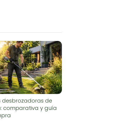
s desbrozadoras de
a: comparativa y guía
mpra