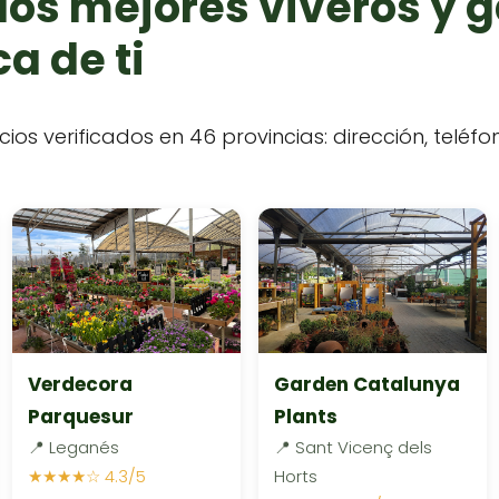
los mejores viveros y 
a de ti
cios verificados en 46 provincias: dirección, teléf
Verdecora
Garden Catalunya
Parquesur
Plants
📍 Leganés
📍 Sant Vicenç dels
★★★★☆ 4.3/5
Horts