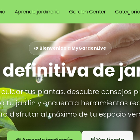
cio
Aprende jardinería
Garden Center
Categorí
🌿 Bienvenido a MyGardenLive
 definitiva de ja
cuidar tus plantas, descubre consejos p
ra tu jardín y encuentra herramientas re
ra disfrutar al máximo de tu espacio ver
🌱 Aprende jardinería
🛒 Ver tienda