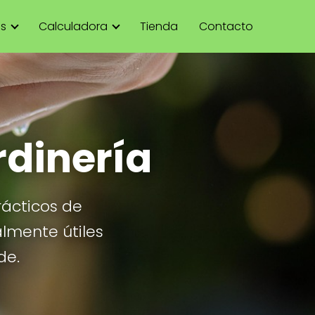
as
Calculadora
Tienda
Contacto
rdinería
rácticos de
almente útiles
de.