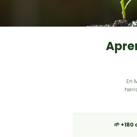
Apren
En 
herr
🌱 +180 