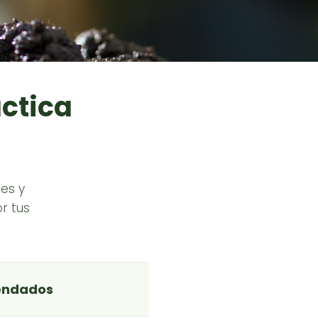
áctica
es y
r tus
endados