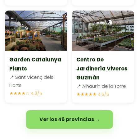
Garden Catalunya
Centro De
Plants
Jardinería Viveros
📍 Sant Vicenç dels
Guzmán
Horts
📍 Alhaurín de la Torre
★★★★☆ 4.3/5
★★★★★ 4.5/5
Ver los 46 provincias →