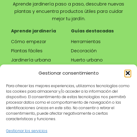
Aprende jardinería paso a paso, descubre nuevas
plantas y encuentra productos útiles para cuidar
mejor tu jardín.
Aprende jardinería
Guías destacadas
Cómo empezar
Herramientas
Plantas fáciles
Decoración
Jardinería urbana
Huerto urbano
Riego correcto
Gestionar consentimiento
Poda
Para ofrecer las mejores experiencias, utilizamos tecnologías como
las cookies para almacenar y/o acceder a la información del
Tienda
Información legal
dispositivo. El consentimiento de estas tecnologías nos permitirá
procesar datos como el comportamiento de navegación o las
Productos
Aviso legal
identificaciones únicas en este sitio. No consentir o retirar el
recomendados
Política de privacidad
consentimiento, puede afectar negativamente a ciertas
características y funciones.
Herramientas de
Política de cookies
jardinería
Condiciones de uso
Gestionar los servicios
Maceteros