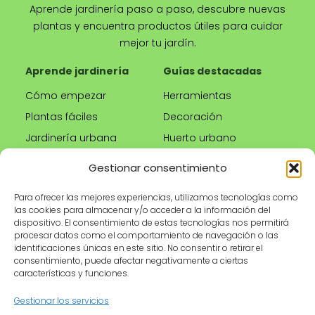
Aprende jardinería paso a paso, descubre nuevas
plantas y encuentra productos útiles para cuidar
mejor tu jardín.
Aprende jardinería
Guías destacadas
Cómo empezar
Herramientas
Plantas fáciles
Decoración
Jardinería urbana
Huerto urbano
Riego correcto
Gestionar consentimiento
Poda
Para ofrecer las mejores experiencias, utilizamos tecnologías como
las cookies para almacenar y/o acceder a la información del
Tienda
Información legal
dispositivo. El consentimiento de estas tecnologías nos permitirá
procesar datos como el comportamiento de navegación o las
Productos
Aviso legal
identificaciones únicas en este sitio. No consentir o retirar el
recomendados
Política de privacidad
consentimiento, puede afectar negativamente a ciertas
características y funciones.
Herramientas de
Política de cookies
jardinería
Condiciones de uso
Gestionar los servicios
Maceteros