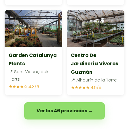
Garden Catalunya
Centro De
Plants
Jardinería Viveros
📍 Sant Vicenç dels
Guzmán
Horts
📍 Alhaurín de la Torre
★★★★☆ 4.3/5
★★★★★ 4.5/5
Ver los 46 provincias →