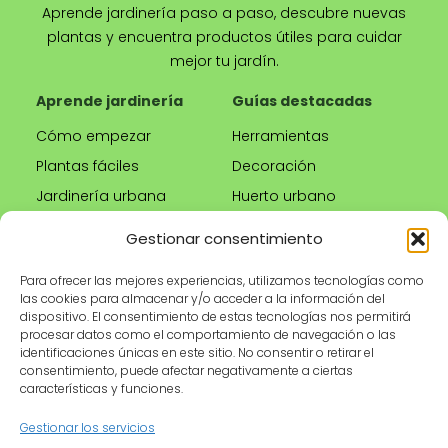
Aprende jardinería paso a paso, descubre nuevas
plantas y encuentra productos útiles para cuidar
mejor tu jardín.
Aprende jardinería
Guías destacadas
Cómo empezar
Herramientas
Plantas fáciles
Decoración
Jardinería urbana
Huerto urbano
Riego correcto
Gestionar consentimiento
Poda
Para ofrecer las mejores experiencias, utilizamos tecnologías como
las cookies para almacenar y/o acceder a la información del
Tienda
Información legal
dispositivo. El consentimiento de estas tecnologías nos permitirá
procesar datos como el comportamiento de navegación o las
Productos
Aviso legal
identificaciones únicas en este sitio. No consentir o retirar el
recomendados
Política de privacidad
consentimiento, puede afectar negativamente a ciertas
características y funciones.
Herramientas de
Política de cookies
jardinería
Condiciones de uso
Gestionar los servicios
Maceteros