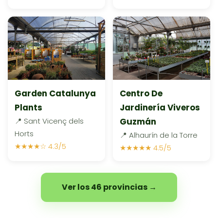
Garden Catalunya
Centro De
Plants
Jardinería Viveros
📍 Sant Vicenç dels
Guzmán
Horts
📍 Alhaurín de la Torre
★★★★☆ 4.3/5
★★★★★ 4.5/5
Ver los 46 provincias →