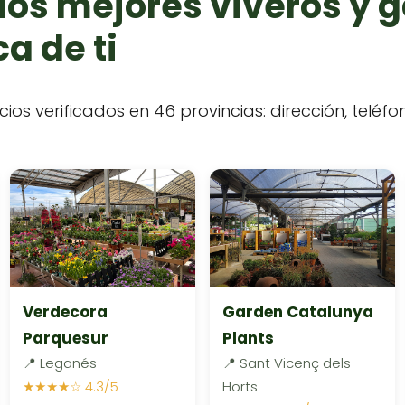
los mejores viveros y 
a de ti
cios verificados en 46 provincias: dirección, teléf
Verdecora
Garden Catalunya
Parquesur
Plants
📍 Leganés
📍 Sant Vicenç dels
★★★★☆ 4.3/5
Horts