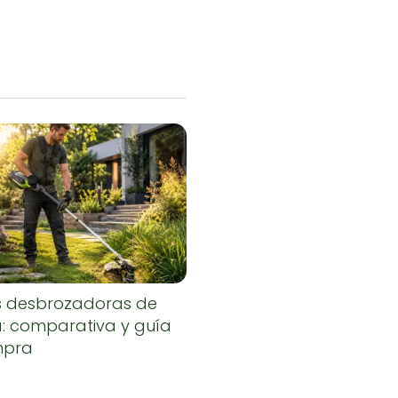
s desbrozadoras de
a: comparativa y guía
mpra