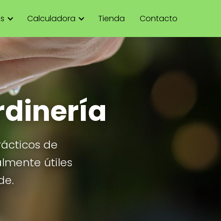
as
Calculadora
Tienda
Contacto
rdinería
rácticos de
almente útiles
de.