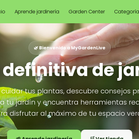
cio
Aprende jardinería
Garden Center
Categorí
🌿 Bienvenido a MyGardenLive
 definitiva de ja
cuidar tus plantas, descubre consejos p
ra tu jardín y encuentra herramientas re
ra disfrutar al máximo de tu espacio ver
🌱 Aprende jardinería
🛒 Ver tienda