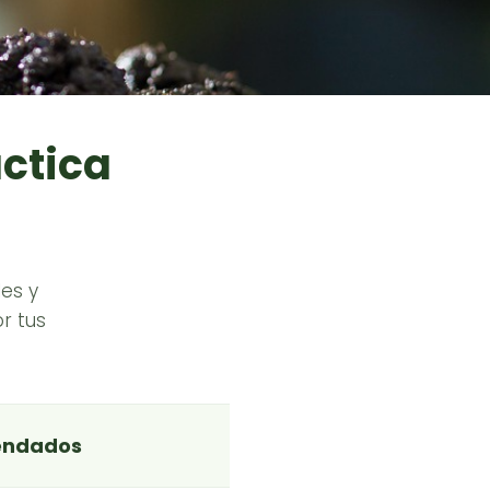
áctica
es y
r tus
endados