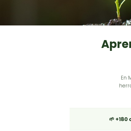
Apren
En 
herr
🌱 +180 