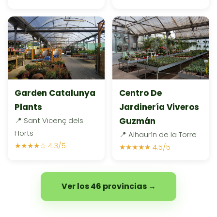
Garden Catalunya
Centro De
Plants
Jardinería Viveros
📍 Sant Vicenç dels
Guzmán
Horts
📍 Alhaurín de la Torre
★★★★☆ 4.3/5
★★★★★ 4.5/5
Ver los 46 provincias →