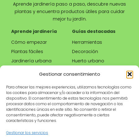
Aprende jardinería paso a paso, descubre nuevas
plantas y encuentra productos útiles para cuidar
mejor tu jardín.
Aprende jardinería
Guías destacadas
Cómo empezar
Herramientas
Plantas fáciles
Decoración
Jardinería urbana
Huerto urbano
Riego correcto
Gestionar consentimiento
Poda
Para ofrecer las mejores experiencias, utilizamos tecnologías como
las cookies para almacenar y/o acceder a la información del
Tienda
Información legal
dispositivo. El consentimiento de estas tecnologías nos permitirá
procesar datos como el comportamiento de navegación o las
Productos
Aviso legal
identificaciones únicas en este sitio. No consentir o retirar el
recomendados
Política de privacidad
consentimiento, puede afectar negativamente a ciertas
características y funciones.
Herramientas de
Política de cookies
jardinería
Condiciones de uso
Gestionar los servicios
Maceteros