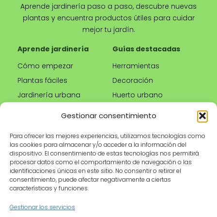
Aprende jardinería paso a paso, descubre nuevas
plantas y encuentra productos útiles para cuidar
mejor tu jardín.
Aprende jardinería
Guías destacadas
Cómo empezar
Herramientas
Plantas fáciles
Decoración
Jardinería urbana
Huerto urbano
Riego correcto
Gestionar consentimiento
Poda
Para ofrecer las mejores experiencias, utilizamos tecnologías como
las cookies para almacenar y/o acceder a la información del
Tienda
Información legal
dispositivo. El consentimiento de estas tecnologías nos permitirá
procesar datos como el comportamiento de navegación o las
Productos
Aviso legal
identificaciones únicas en este sitio. No consentir o retirar el
recomendados
Política de privacidad
consentimiento, puede afectar negativamente a ciertas
características y funciones.
Herramientas de
Política de cookies
jardinería
Condiciones de uso
Gestionar los servicios
Maceteros