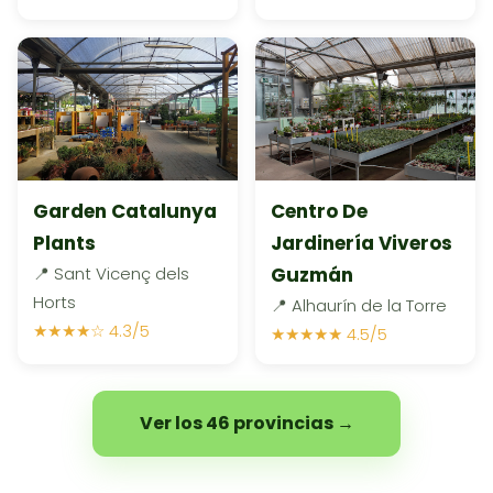
Garden Catalunya
Centro De
Plants
Jardinería Viveros
📍 Sant Vicenç dels
Guzmán
Horts
📍 Alhaurín de la Torre
★★★★☆ 4.3/5
★★★★★ 4.5/5
Ver los 46 provincias →