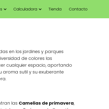
as
Calculadora
Tienda
Contacto
das en los jardines y parques
iversidad de colores las
er cualquier espacio, aportando
su aroma sutil y su exuberante
ra.
ntran las
Camelias de primavera
,