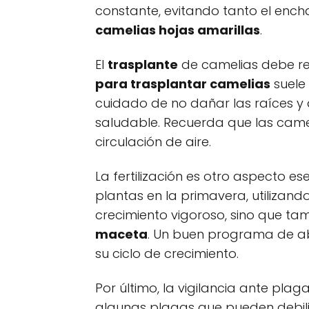
constante, evitando tanto el en
camelias hojas amarillas
.
El
trasplante
de camelias debe rea
para trasplantar camelias
suele 
cuidado de no dañar las raíces y 
saludable. Recuerda que las came
circulación de aire.
La fertilización es otro aspecto 
plantas en la primavera, utilizand
crecimiento vigoroso, sino que t
maceta
. Un buen programa de ab
su ciclo de crecimiento.
Por último, la vigilancia ante pl
algunas plagas que pueden debilit