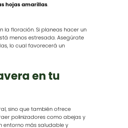
s hojas amarillas
.
 la floración. Si planeas hacer un
 está menos estresada. Asegúrate
s, lo cual favorecerá un
avera en tu
al, sino que también ofrece
raer polinizadores como abejas y
un entorno más saludable y