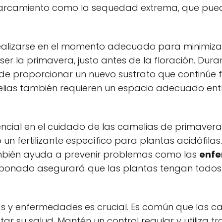
charcamiento como la sequedad extrema, que p
lizarse en el momento adecuado para minimizar e
ser la primavera, justo antes de la floración. Duran
de proporcionar un nuevo sustrato que continúe 
lias también requieren un espacio adecuado entr
esencial en el cuidado de las camelias de primave
o un fertilizante específico para plantas acidófila
ambién ayuda a prevenir problemas como las
enfe
onado asegurará que las plantas tengan todos l
agas y enfermedades es crucial. Es común que las 
ar su salud. Mantén un control regular y utiliza 