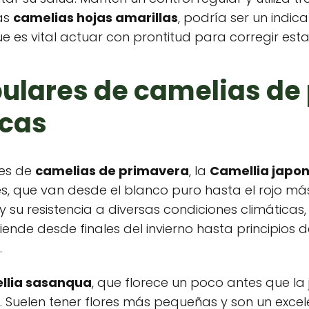
as
camelias hojas amarillas
, podría ser un indica
que es vital actuar con prontitud para corregir est
ulares de camelias de
icas
res de
camelias de primavera
, la
Camellia japon
s, que van desde el blanco puro hasta el rojo más
e y su resistencia a diversas condiciones climáticas
tiende desde finales del invierno hasta principio
.
llia sasanqua
, que florece un poco antes que la
uelen tener flores más pequeñas y son un excele