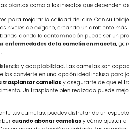
 las plantas como a los insectos que dependen de
es para mejorar la calidad del aire. Con su folla
los niveles de oxígeno, creando un ambiente más 
urbanas, donde la contaminación puede ser un pr
ir
enfermedades de la camelia en maceta
, ga
.
istencia y adaptabilidad. Las camelias son capa
ue las convierte en una opción ideal incluso para 
 trasplantar camelias
y asegurarte de que el tr
iento. Un trasplante bien realizado puede mejor
nte tus camelias, puedes disfrutar de un espectá
saber
cuando abonar camelias
y cómo ajustar el
 Con un poco de atención y cuidado, tus camelias 