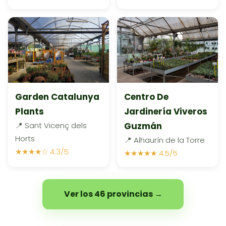
Garden Catalunya
Centro De
Plants
Jardinería Viveros
📍 Sant Vicenç dels
Guzmán
Horts
📍 Alhaurín de la Torre
★★★★☆ 4.3/5
★★★★★ 4.5/5
Ver los 46 provincias →