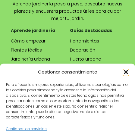
Aprende jardinería paso a paso, descubre nuevas
plantas y encuentra productos útiles para cuidar
mejor tu jardín.
Aprende jardinería
Guías destacadas
Cómo empezar
Herramientas
Plantas fáciles
Decoración
Jardinería urbana
Huerto urbano
Riego correcto
Gestionar consentimiento
Poda
Para ofrecer las mejores experiencias, utilizamos tecnologías como
las cookies para almacenar y/o acceder a la información del
Tienda
Información legal
dispositivo. El consentimiento de estas tecnologías nos permitirá
procesar datos como el comportamiento de navegación o las
Productos
Aviso legal
identificaciones únicas en este sitio. No consentir o retirar el
recomendados
Política de privacidad
consentimiento, puede afectar negativamente a ciertas
características y funciones.
Herramientas de
Política de cookies
jardinería
Condiciones de uso
Gestionar los servicios
Maceteros