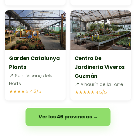
Garden Catalunya
Centro De
Plants
Jardinería Viveros
📍 Sant Vicenç dels
Guzmán
Horts
📍 Alhaurín de la Torre
★★★★☆ 4.3/5
★★★★★ 4.5/5
Ver los 46 provincias →