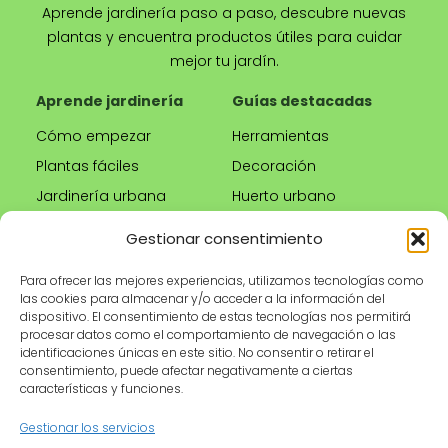
Aprende jardinería paso a paso, descubre nuevas
plantas y encuentra productos útiles para cuidar
mejor tu jardín.
Aprende jardinería
Guías destacadas
Cómo empezar
Herramientas
Plantas fáciles
Decoración
Jardinería urbana
Huerto urbano
Riego correcto
Gestionar consentimiento
Poda
Para ofrecer las mejores experiencias, utilizamos tecnologías como
las cookies para almacenar y/o acceder a la información del
Tienda
Información legal
dispositivo. El consentimiento de estas tecnologías nos permitirá
procesar datos como el comportamiento de navegación o las
Productos
Aviso legal
identificaciones únicas en este sitio. No consentir o retirar el
recomendados
Política de privacidad
consentimiento, puede afectar negativamente a ciertas
características y funciones.
Herramientas de
Política de cookies
jardinería
Condiciones de uso
Gestionar los servicios
Maceteros