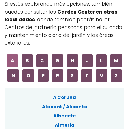
Si estás explorando más opciones, también
puedes consultar los
Garden Center en otras
localidades
, donde también podrás hallar
Centros de jardinería pensados para el cuidado
y mantenimiento diario del jardín y las áreas
exteriores.
A
B
C
G
H
J
L
M
N
O
P
R
S
T
V
Z
A Coruña
Alacant / Alicante
Albacete
Almería