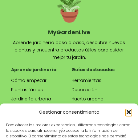
MyGardenLive
Aprende jardinería paso a paso, descubre nuevas
plantas y encuentra productos útiles para cuidar
mejor tu jardín.
Aprende jardinería
Guías destacadas
Cómo empezar
Herramientas
Plantas fáciles
Decoración
Jardinería urbana
Huerto urbano
Riego correcto
Gestionar consentimiento
Poda
Para ofrecer las mejores experiencias, utilizamos tecnologías como
las cookies para almacenar y/o acceder a la información del
Tienda
Información legal
dispositivo. El consentimiento de estas tecnologías nos permitirá