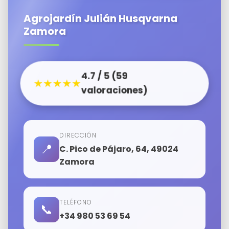
Agrojardín Julián Husqvarna
Zamora
4.7 / 5 (59
★★★★★
valoraciones)
DIRECCIÓN
📍
C. Pico de Pájaro, 64, 49024
Zamora
TELÉFONO
📞
+34 980 53 69 54