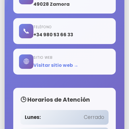
49028 Zamora
TELÉFONO
📞
+34 980 53 66 33
SITIO WEB
🌐
Visitar sitio web →
🕒 Horarios de Atención
Lunes:
Cerrado