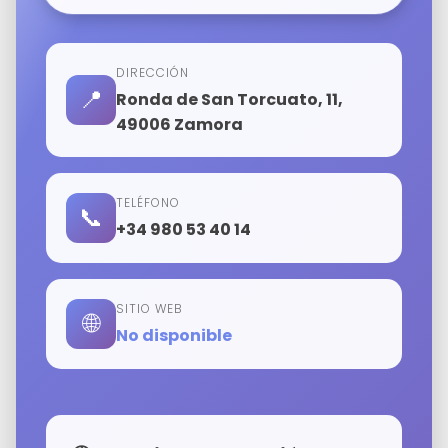
DIRECCIÓN
📍
Ronda de San Torcuato, 11,
49006 Zamora
TELÉFONO
📞
+34 980 53 40 14
SITIO WEB
🌐
No disponible