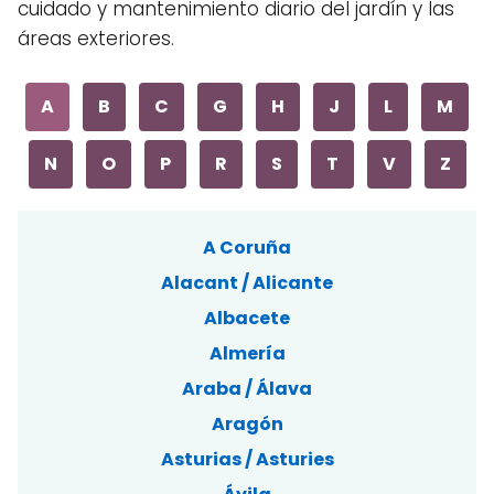
cuidado y mantenimiento diario del jardín y las
áreas exteriores.
A
B
C
G
H
J
L
M
N
O
P
R
S
T
V
Z
A Coruña
Alacant / Alicante
Albacete
Almería
Araba / Álava
Aragón
Asturias / Asturies