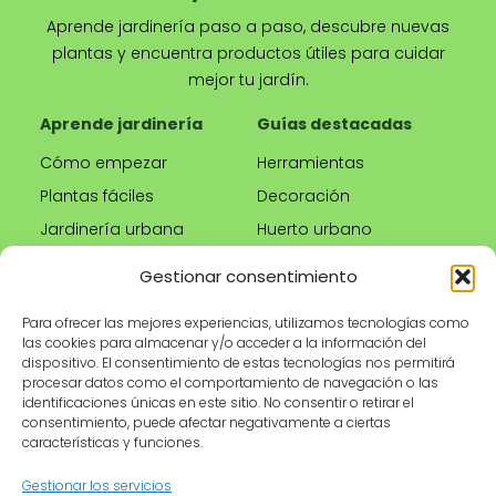
Aprende jardinería paso a paso, descubre nuevas
plantas y encuentra productos útiles para cuidar
mejor tu jardín.
Aprende jardinería
Guías destacadas
Cómo empezar
Herramientas
Plantas fáciles
Decoración
Jardinería urbana
Huerto urbano
Riego correcto
Gestionar consentimiento
Poda
Para ofrecer las mejores experiencias, utilizamos tecnologías como
las cookies para almacenar y/o acceder a la información del
Tienda
Información legal
dispositivo. El consentimiento de estas tecnologías nos permitirá
procesar datos como el comportamiento de navegación o las
Productos
Aviso legal
identificaciones únicas en este sitio. No consentir o retirar el
recomendados
Política de privacidad
consentimiento, puede afectar negativamente a ciertas
características y funciones.
Herramientas de
Política de cookies
jardinería
Condiciones de uso
Gestionar los servicios