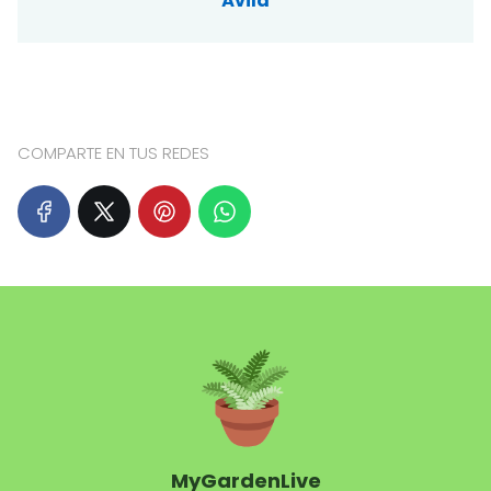
Ávila
COMPARTE EN TUS REDES
MyGardenLive