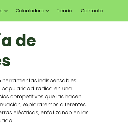
as
Calculadora
Tienda
Contacto
ía de
es
 herramientas indispensables
u popularidad radica en una
cios competitivos que las hacen
tinuación, exploraremos diferentes
ras eléctricas, enfatizando en las
uada.