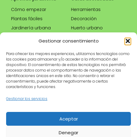
Cómo empezar
Herramientas
Plantas fáciles
Decoración
Jardinería urbana
Huerto urbano
Riego correcto
Gestionar consentimiento
Poda
Para ofrecer las mejores experiencias, utilizamos tecnologías como
las cookies para almacenar y/o acceder a la información del
Tienda
Información legal
dispositivo. El consentimiento de estas tecnologías nos permitirá
procesar datos como el comportamiento de navegación o las
Productos
Aviso legal
identificaciones únicas en este sitio. No consentir o retirar el
recomendados
Política de privacidad
consentimiento, puede afectar negativamente a ciertas
características y funciones.
Herramientas de
Política de cookies
jardinería
Condiciones de uso
Gestionar los servicios
Maceteros
Contacto
Riego
Aceptar
Denegar