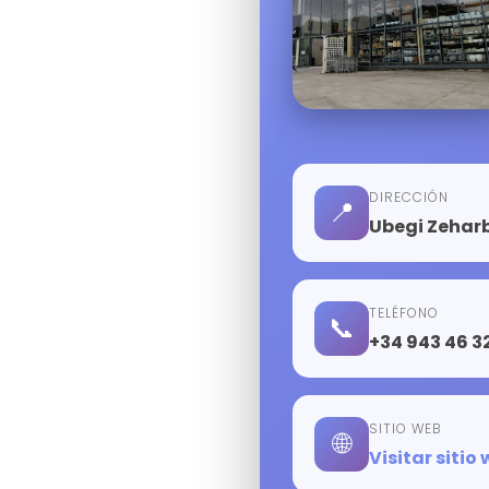
DIRECCIÓN
📍
Ubegi Zeharb
TELÉFONO
📞
+34 943 46 32
SITIO WEB
🌐
Visitar sitio