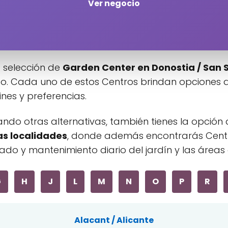
Ver negocio
 selección de
Garden Center en Donostia / San 
. Cada uno de estos Centros brindan opciones d
ines y preferencias.
Haz clic en «Estoy de acuerdo» para
activar Google maps
ando otras alternativas, también tienes la opción 
Política de cookies
as localidades
, donde además encontrarás Centr
Estoy de acuerdo
do y mantenimiento diario del jardín y las áreas e
G
H
J
L
M
N
O
P
R
Alacant / Alicante