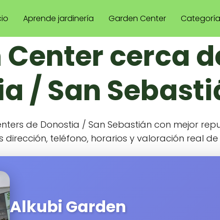
cio
Aprende jardinería
Garden Center
Categorí
 Center cerca d
a / San Sebast
enters de Donostia / San Sebastián con mejor rep
s dirección, teléfono, horarios y valoración real d
Alkubi Garden