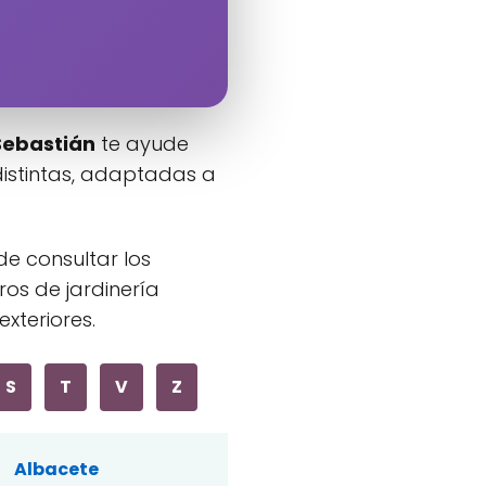
Sebastián
te ayude
istintas, adaptadas a
de consultar los
os de jardinería
xteriores.
S
T
V
Z
Albacete