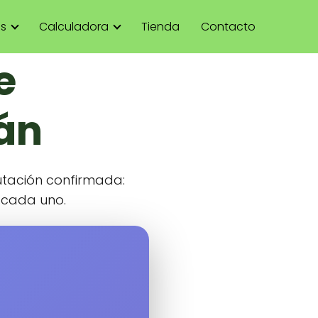
as
Calculadora
Tienda
Contacto
e
ián
utación confirmada:
e cada uno.