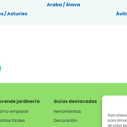
Araba / Álava
s / Asturies
Ávil
prende jardinería
Guías destacadas
Tiend
ómo empezar
Herramientas
Produc
Para ofrece
recom
antas fáciles
Decoración
para almace
de estas t