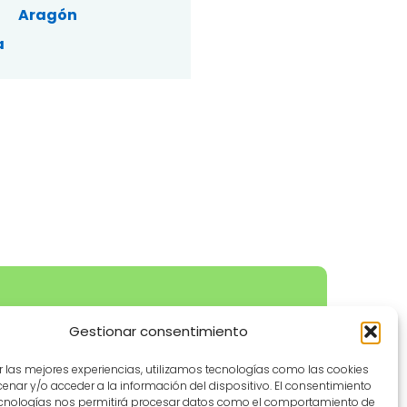
Aragón
a
a
Información legal
Gestionar consentimiento
tos
Aviso legal
r las mejores experiencias, utilizamos tecnologías como las cookies
endados
Política de privacidad
nar y/o acceder a la información del dispositivo. El consentimiento
ecnologías nos permitirá procesar datos como el comportamiento de