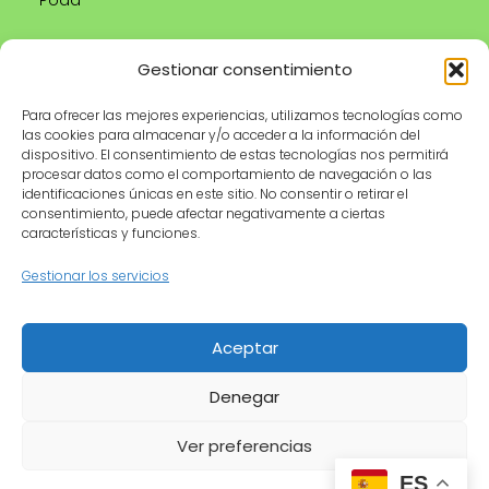
Poda
Tienda
Información legal
Gestionar consentimiento
Productos
Aviso legal
recomendados
Para ofrecer las mejores experiencias, utilizamos tecnologías como
Política de privacidad
las cookies para almacenar y/o acceder a la información del
Herramientas de
Política de cookies
dispositivo. El consentimiento de estas tecnologías nos permitirá
jardinería
procesar datos como el comportamiento de navegación o las
Condiciones de uso
identificaciones únicas en este sitio. No consentir o retirar el
Maceteros
consentimiento, puede afectar negativamente a ciertas
Contacto
características y funciones.
Riego
Gestionar los servicios
© 2026 MyGardenLive · Cultivando pasión por la
Aceptar
jardinería 🌿
Denegar
Ver preferencias
ES