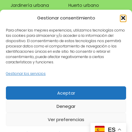
Jardinería urbana
Huerto urbano
Riego correcto
Gestionar consentimiento
Poda
Para ofrecer las mejores experiencias, utilizamos tecnologías como
las cookies para almacenar y/o acceder a la información del
Tienda
Información legal
dispositivo. El consentimiento de estas tecnologías nos permitirá
procesar datos como el comportamiento de navegación o las
Productos
Aviso legal
identificaciones únicas en este sitio. No consentir o retirar el
recomendados
Política de privacidad
consentimiento, puede afectar negativamente a ciertas
características y funciones.
Herramientas de
Política de cookies
jardinería
Condiciones de uso
Gestionar los servicios
Maceteros
Contacto
Riego
Aceptar
Denegar
© 2026 MyGardenLive · Cultivando pasión por la
jardinería 🌿
Ver preferencias
ES