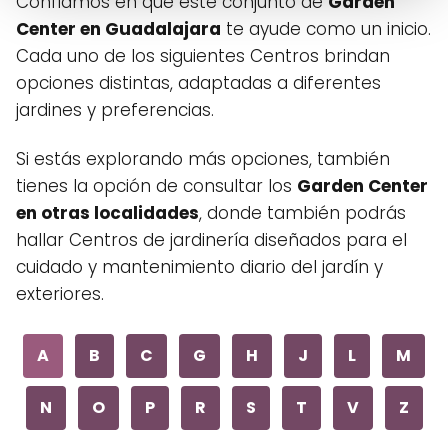
Confiamos en que este conjunto de
Garden
Center en Guadalajara
te ayude como un inicio.
Cada uno de los siguientes Centros brindan
opciones distintas, adaptadas a diferentes
jardines y preferencias.
Si estás explorando más opciones, también
tienes la opción de consultar los
Garden Center
en otras localidades
, donde también podrás
hallar Centros de jardinería diseñados para el
cuidado y mantenimiento diario del jardín y
exteriores.
A
B
C
G
H
J
L
M
N
O
P
R
S
T
V
Z