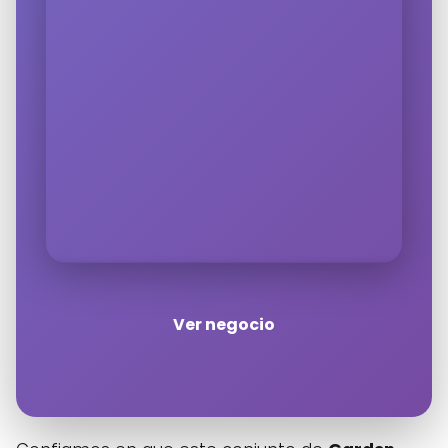
Ver negocio
Haz clic en «Estoy de acuerdo» para
activar Google maps
Política de cookies
Estoy de acuerdo