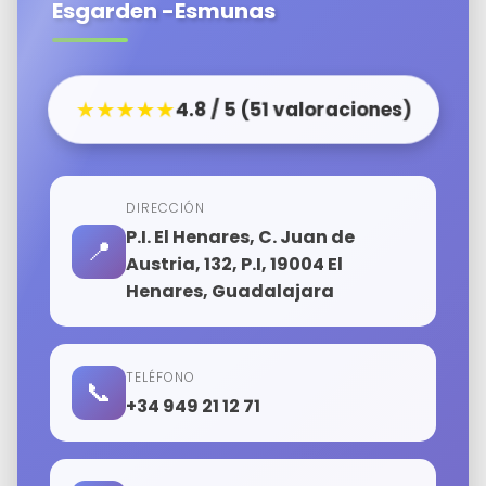
Esgarden -Esmunas
★★★★★
4.8 / 5 (51 valoraciones)
DIRECCIÓN
P.I. El Henares, C. Juan de
📍
Austria, 132, P.I, 19004 El
Henares, Guadalajara
TELÉFONO
📞
+34 949 21 12 71