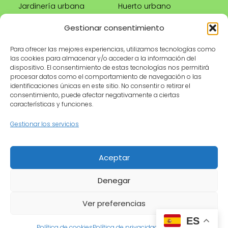
Jardinería urbana
Huerto urbano
Riego correcto
Gestionar consentimiento
Poda
Para ofrecer las mejores experiencias, utilizamos tecnologías como
las cookies para almacenar y/o acceder a la información del
Tienda
Información legal
dispositivo. El consentimiento de estas tecnologías nos permitirá
procesar datos como el comportamiento de navegación o las
Productos
Aviso legal
identificaciones únicas en este sitio. No consentir o retirar el
recomendados
Política de privacidad
consentimiento, puede afectar negativamente a ciertas
características y funciones.
Herramientas de
Política de cookies
jardinería
Condiciones de uso
Gestionar los servicios
Maceteros
Contacto
Riego
Aceptar
Denegar
© 2026 MyGardenLive · Cultivando pasión por la
jardinería 🌿
Ver preferencias
ES
Política de cookies
Política de privacidad
Aviso legal