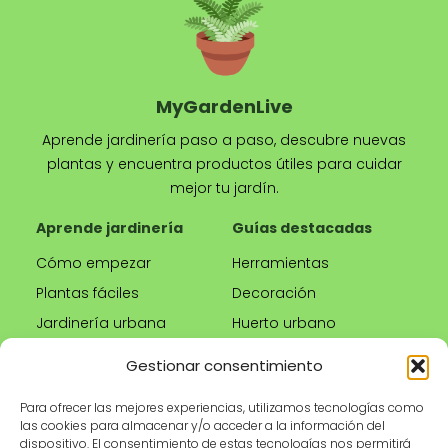
MyGardenLive
Aprende jardinería paso a paso, descubre nuevas
plantas y encuentra productos útiles para cuidar
mejor tu jardín.
Aprende jardinería
Guías destacadas
Cómo empezar
Herramientas
Plantas fáciles
Decoración
Jardinería urbana
Huerto urbano
Riego correcto
Gestionar consentimiento
Poda
Para ofrecer las mejores experiencias, utilizamos tecnologías como
las cookies para almacenar y/o acceder a la información del
Tienda
Información legal
dispositivo. El consentimiento de estas tecnologías nos permitirá