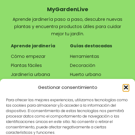
MyGardenLive
Aprende jardinería paso a paso, descubre nuevas
plantas y encuentra productos útiles para cuidar
mejor tu jardín.
Aprende jardinería
Guías destacadas
Cómo empezar
Herramientas
Plantas fáciles
Decoración
Jardinería urbana
Huerto urbano
Riego correcto
Gestionar consentimiento
Poda
Para ofrecer las mejores experiencias, utilizamos tecnologías como
las cookies para almacenar y/o acceder a la información del
Tienda
Información legal
dispositivo. El consentimiento de estas tecnologías nos permitirá
procesar datos como el comportamiento de navegación o las
Productos
Aviso legal
identificaciones únicas en este sitio. No consentir o retirar el
recomendados
Política de privacidad
consentimiento, puede afectar negativamente a ciertas
características y funciones.
Herramientas de