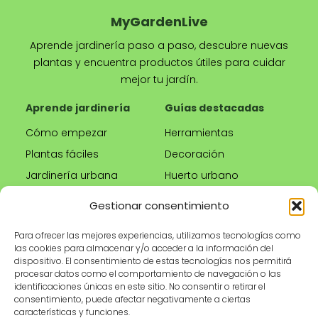
MyGardenLive
Aprende jardinería paso a paso, descubre nuevas
plantas y encuentra productos útiles para cuidar
mejor tu jardín.
Aprende jardinería
Guías destacadas
Cómo empezar
Herramientas
Plantas fáciles
Decoración
Jardinería urbana
Huerto urbano
Riego correcto
Gestionar consentimiento
Poda
Para ofrecer las mejores experiencias, utilizamos tecnologías como
las cookies para almacenar y/o acceder a la información del
Tienda
Información legal
dispositivo. El consentimiento de estas tecnologías nos permitirá
procesar datos como el comportamiento de navegación o las
Productos
Aviso legal
identificaciones únicas en este sitio. No consentir o retirar el
recomendados
Política de privacidad
consentimiento, puede afectar negativamente a ciertas
características y funciones.
Herramientas de