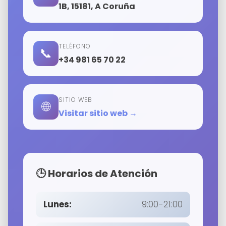
1B, 15181, A Coruña
TELÉFONO
📞
+34 981 65 70 22
SITIO WEB
🌐
Visitar sitio web →
🕒 Horarios de Atención
Lunes:
9:00-21:00