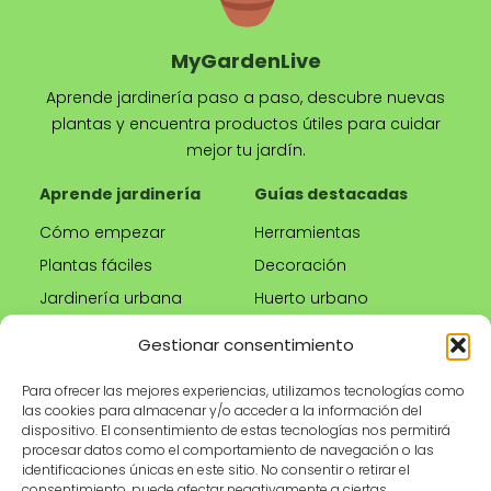
MyGardenLive
Aprende jardinería paso a paso, descubre nuevas
plantas y encuentra productos útiles para cuidar
mejor tu jardín.
Aprende jardinería
Guías destacadas
Cómo empezar
Herramientas
Plantas fáciles
Decoración
Jardinería urbana
Huerto urbano
Riego correcto
Gestionar consentimiento
Poda
Para ofrecer las mejores experiencias, utilizamos tecnologías como
las cookies para almacenar y/o acceder a la información del
Tienda
Información legal
dispositivo. El consentimiento de estas tecnologías nos permitirá
procesar datos como el comportamiento de navegación o las
Productos
Aviso legal
identificaciones únicas en este sitio. No consentir o retirar el
recomendados
Política de privacidad
consentimiento, puede afectar negativamente a ciertas